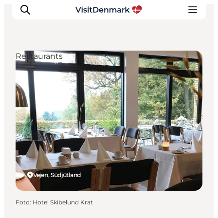
Restaurants
Inspiration
Regionen
Erlebnisse
Unterkünfte
Reiseplanung
Vejen, Südjütland
Foto
:
Hotel Skibelund Krat