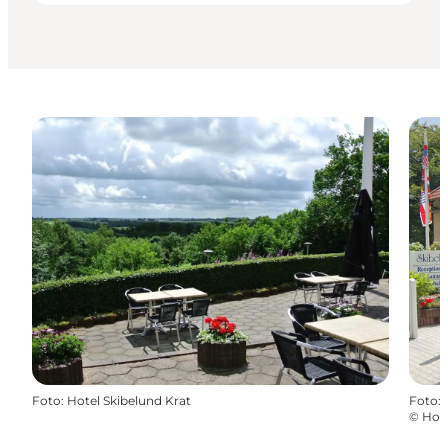
Foto
:
Hotel Skibelund Krat
Foto
:
©
Hote