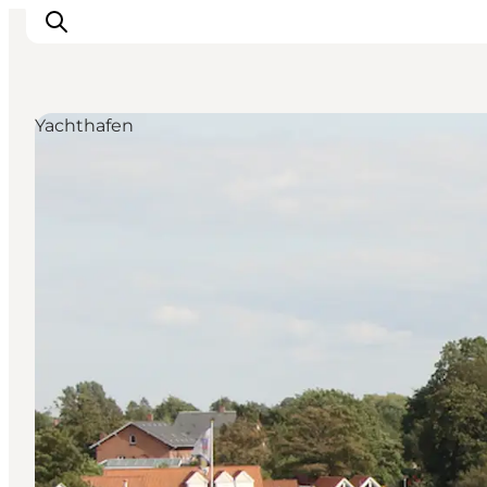
Yachthafen
Inspiration
Regionen
Erlebnisse
Unterkünfte
Reiseplanung