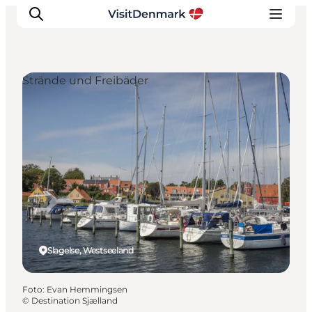
Strände und Freibäder
Inspiration
Regionen
Erlebnisse
Unterkünfte
Reiseplanung
Slagelse, Westseeland
Foto
:
Evan Hemmingsen
©
Destination Sjælland