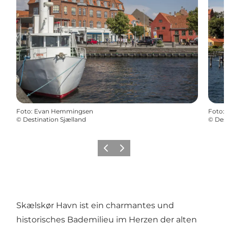
Foto
:
Evan Hemmingsen
Foto
:
©
Destination Sjælland
©
Dest
Zurück
Weiter
Skælskør Havn ist ein charmantes und
historisches Bademilieu im Herzen der alten