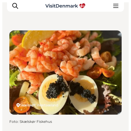
Cafés
Inspiration
Regionen
Erlebnisse
Unterkünfte
Reiseplanung
Skælskør, Westseeland
Foto
:
Skælskør Fiskehus