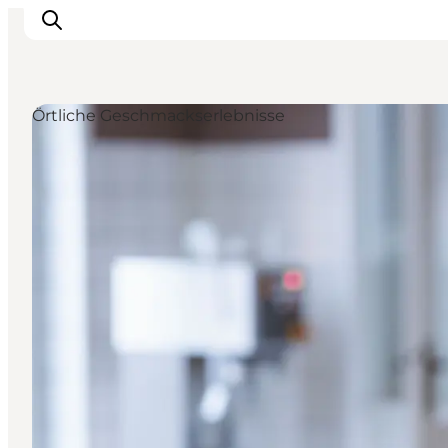
Örtliche Geschmackserlebnisse
Inspiration
Regionen
Erlebnisse
Unterkünfte
Reiseplanung