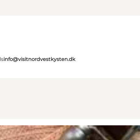
ls
info@visitnordvestkysten.dk