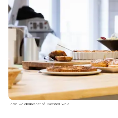
Foto
:
Skolekøkkenet på Tversted Skole