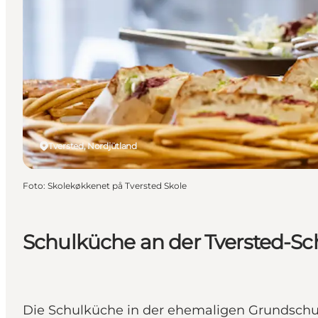
Tversted, Nordjütland
Foto
:
Skolekøkkenet på Tversted Skole
Schulküche an der Tversted-Sc
Die Schulküche in der ehemaligen Grundschule 