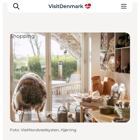
Shopping
Inspiration
Regionen
Erlebnisse
Unterkünfte
Reiseplanung
Tversted, Nordjütland
Foto
:
VisitNordvestkysten, Hjørring