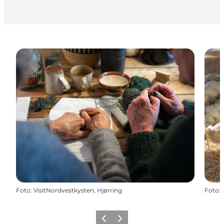
Foto
:
VisitNordvestkysten, Hjørring
Foto
:
Zurück
Weiter