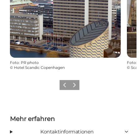
Foto
:
PR photo
Foto
:
©
Hotel Scandic Copenhagen
©
Sca
Zurück
Weiter
Mehr erfahren
Kontaktinformationen