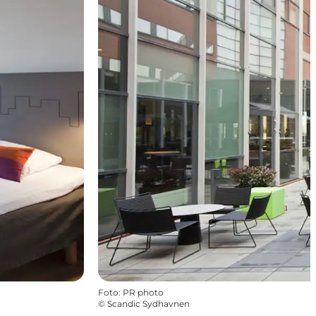
Foto
:
PR photo
©
Scandic Sydhavnen