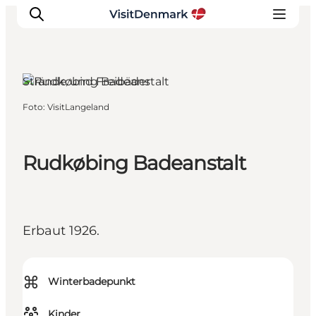
Strände und Freibäder
Foto
:
VisitLangeland
Inspiration
Regionen
Erlebnisse
Rudkøbing Badeanstalt
Unterkünfte
Reiseplanung
Erbaut 1926.
⌘
Winterbadepunkt
Kinder