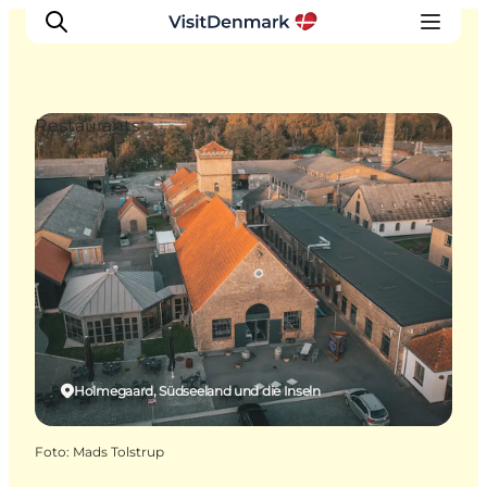
Restaurants
Inspiration
Regionen
Erlebnisse
Unterkünfte
Reiseplanung
Holmegaard, Südseeland und die Inseln
Foto
:
Mads Tolstrup