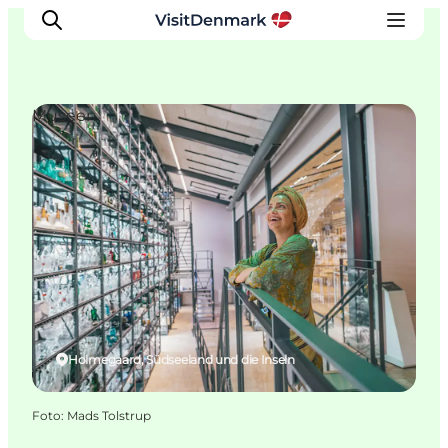
Museen
Inspiration
Regionen
Erlebnisse
Unterkünfte
Reiseplanung
Holmegaard, Südseeland und die Inseln
Foto
:
Mads Tolstrup