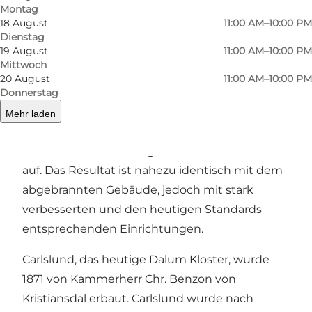
Montag
18 August
11:00 AM–10:00 PM
Dienstag
19 August
11:00 AM–10:00 PM
Mittwoch
20 August
11:00 AM–10:00 PM
Carlslund brannte am 20. Juni 2015 infolge eines
Donnerstag
gelegten Feuers ab. Lokale Privatinvestoren
Mehr laden
bauten Carlslund jedoch mit
Eichenholzbearbeitung und Strohdach wieder
auf. Das Resultat ist nahezu identisch mit dem
abgebrannten Gebäude, jedoch mit stark
verbesserten und den heutigen Standards
entsprechenden Einrichtungen.
Carlslund, das heutige Dalum Kloster, wurde
1871 von Kammerherr Chr. Benzon von
Kristiansdal erbaut. Carlslund wurde nach