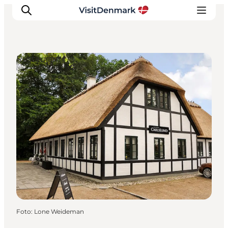
Restaurants
Inspiration
Regionen
Erlebnisse
Unterkünfte
Reiseplanung
Foto
:
Lone Weideman