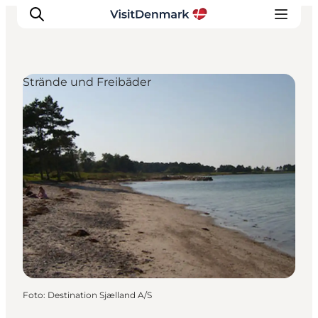
Strände und Freibäder
Inspiration
Regionen
Erlebnisse
Unterkünfte
Reiseplanung
Foto
:
Destination Sjælland A/S