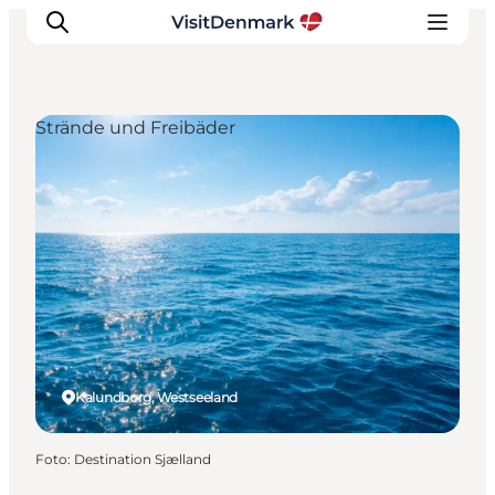
Strände und Freibäder
Inspiration
Regionen
Erlebnisse
Unterkünfte
Reiseplanung
Kalundborg, Westseeland
Foto
:
Destination Sjælland