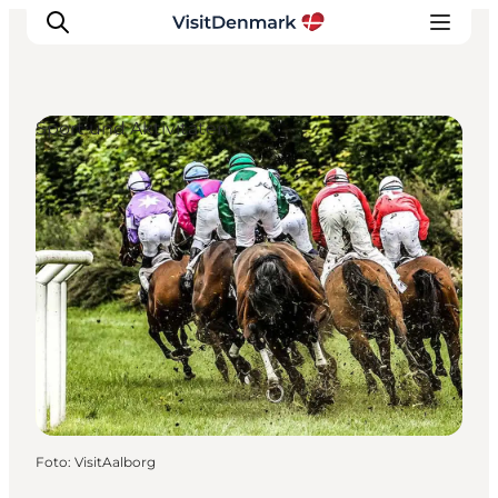
Sport und Aktivitäten
Inspiration
Regionen
Erlebnisse
Unterkünfte
Reiseplanung
Foto
:
VisitAalborg