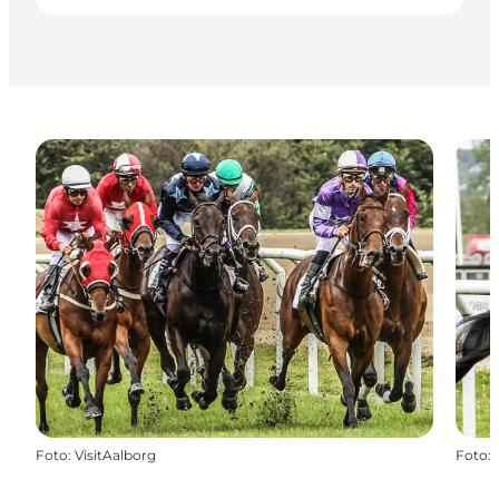
Foto
:
VisitAalborg
Foto
: