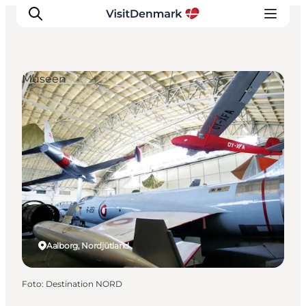
Museen
Inspiration
Regionen
Erlebnisse
Unterkünfte
Reiseplanung
Aalborg, Nordjütland
Foto
:
Destination NORD