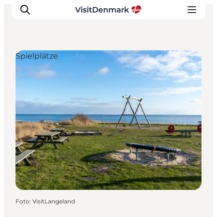
Spielplätze
Inspiration
Regionen
Erlebnisse
Unterkünfte
Reiseplanung
Foto
:
VisitLangeland