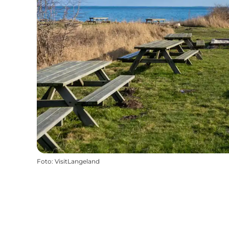
Foto
:
VisitLangeland