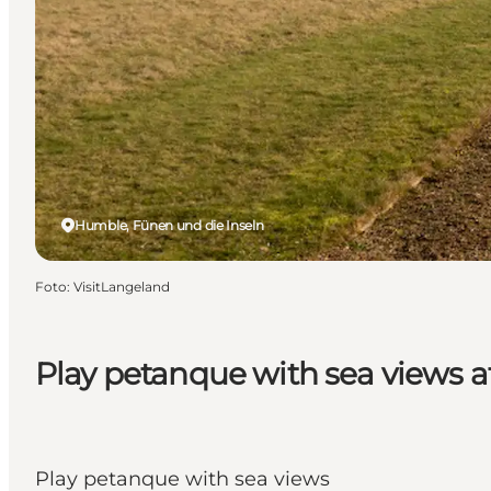
Humble, Fünen und die Inseln
Foto
:
VisitLangeland
Play petanque with sea views 
Play petanque with sea views