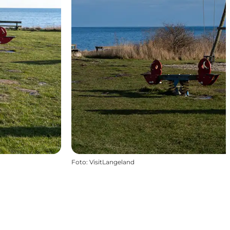
Foto
:
VisitLangeland