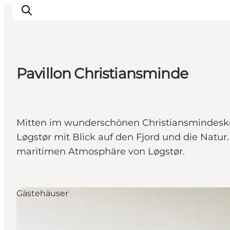
Pavillon Christiansminde
Inspiration
Regionen
Erlebnisse
Mitten im wunderschönen Christiansmindeskov 
Unterkünfte
Løgstør mit Blick auf den Fjord und die Natur
Reiseplanung
maritimen Atmosphäre von Løgstør.
Gästehäuser