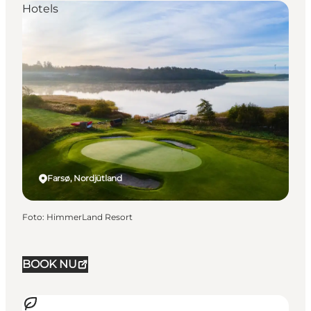
Hotels
Farsø, Nordjütland
Foto
:
HimmerLand Resort
BOOK NU