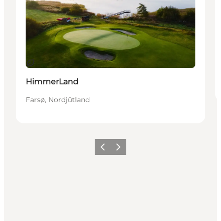
Nachhaltig
HimmerLand
Farsø, Nordjütland
Zurück
Weiter