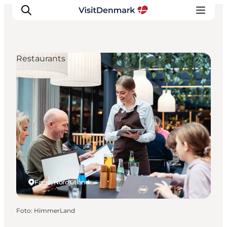
Restaurants
Inspiration
Regionen
Erlebnisse
Unterkünfte
Reiseplanung
Farsø, Nordjütland
Foto
:
HimmerLand