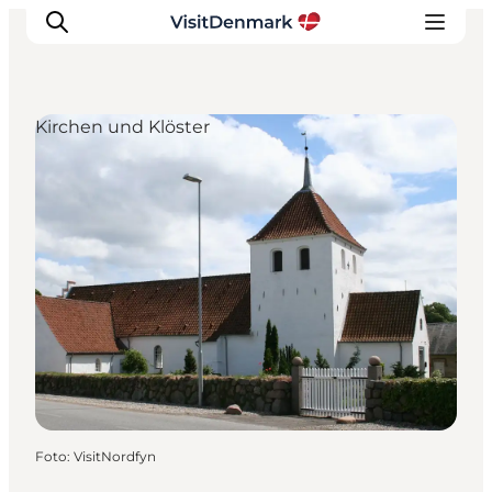
Kirchen und Klöster
Inspiration
Regionen
Erlebnisse
Unterkünfte
Reiseplanung
Foto
:
VisitNordfyn