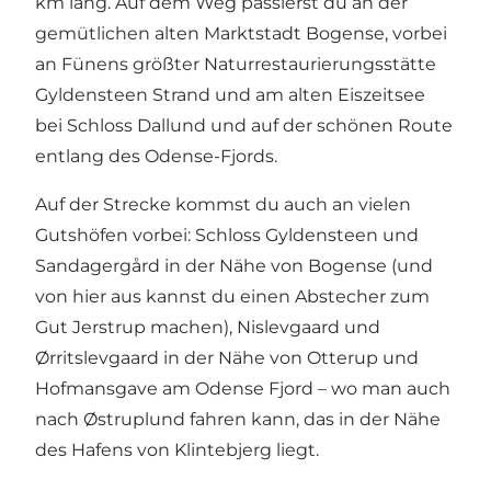
km lang. Auf dem Weg passierst du an der
gemütlichen alten Marktstadt Bogense, vorbei
an Fünens größter Naturrestaurierungsstätte
Gyldensteen Strand
und am alten Eiszeitsee
bei
Schloss Dallund
und auf der schönen Route
entlang des Odense-Fjords.
Auf der Strecke kommst du auch an vielen
Gutshöfen vorbei:
Schloss Gyldensteen
und
Sandagergård
in der Nähe von Bogense (und
von hier aus kannst du einen Abstecher zum
Gut Jerstrup
machen),
Nislevgaard
und
Ørritslevgaard in der Nähe von Otterup und
Hofmansgave
am Odense Fjord – wo man auch
nach
Østruplund
fahren kann, das in der Nähe
des
Hafens von Klintebjerg
liegt.