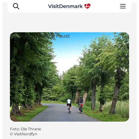
Touren auf eigene Faust
Inspiration
Regionen
Erlebnisse
Unterkünfte
Reiseplanung
Foto
:
Ole Thrane
©
VisitNordfyn