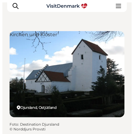
Kirchen und Klöster
Inspiration
Regionen
Erlebnisse
Unterkünfte
Reiseplanung
Djursland, Ostjütland
Foto
:
Destination Djursland
©
Norddjurs Provsti