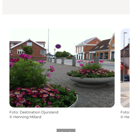
Foto
:
Destination Djursland
Foto
:
©
Henning Millard
©
Henn