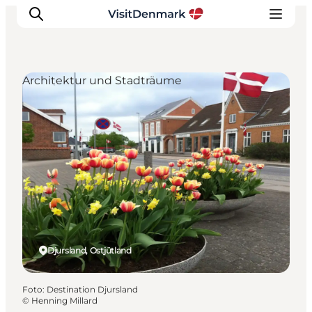
Architektur und Stadträume
Inspiration
Regionen
Erlebnisse
Unterkünfte
Reiseplanung
Djursland, Ostjütland
Foto
:
Destination Djursland
©
Henning Millard