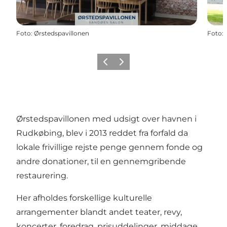
Foto
:
Ørstedspavillonen
Foto
:
Zurück
Weiter
Ørstedspavillonen med udsigt over havnen i
Rudkøbing, blev i 2013 reddet fra forfald da
lokale frivillige rejste penge gennem fonde og
andre donationer, til en gennemgribende
restaurering.
Her afholdes forskellige kulturelle
arrangementer blandt andet teater, revy,
koncerter, foredrag, prisuddelinger, middage