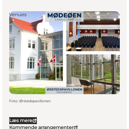
Venues
Rudkøbing, Fünen und die Inseln
Foto
:
Ørstedspavillonen
Læs mere
Kommende arrangementer