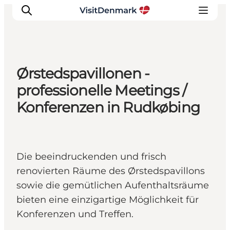
Ørstedspavillonen -
Inspiration
professionelle Meetings /
Regionen
Konferenzen in Rudkøbing
Erlebnisse
Unterkünfte
Reiseplanung
Die beeindruckenden und frisch
renovierten Räume des Ørstedspavillons
sowie die gemütlichen Aufenthaltsräume
bieten eine einzigartige Möglichkeit für
Konferenzen und Treffen.