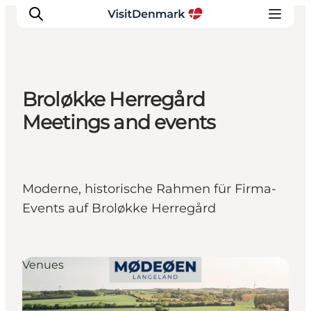
Broløkke Herregård
Inspiration
Meetings and events
Regionen
Erlebnisse
Unterkünfte
Moderne, historische Rahmen für Firma-
Reiseplanung
Events auf Broløkke Herregård
Venues