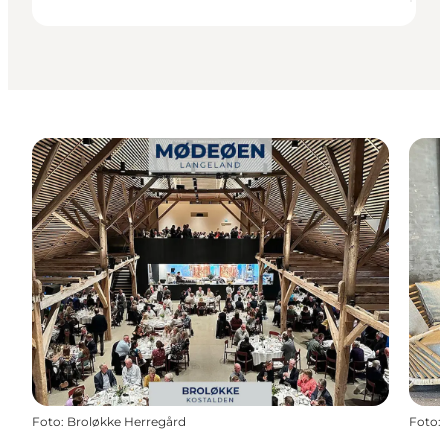
Foto
:
Broløkke Herregård
Foto
: