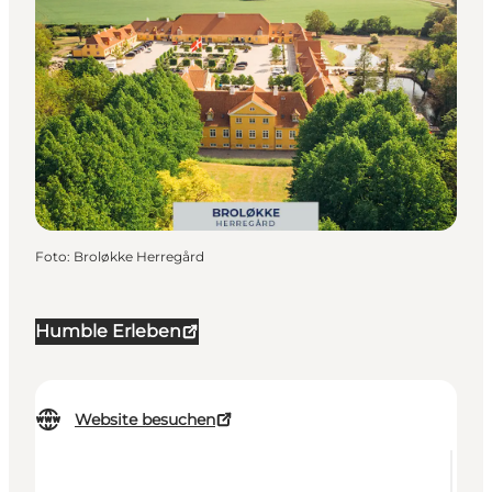
Foto
:
Broløkke Herregård
Humble Erleben
Website besuchen