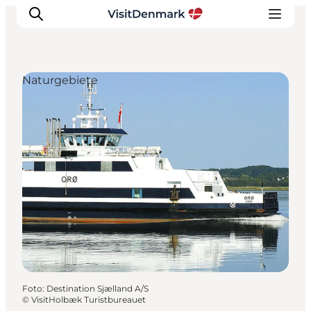
Naturgebiete
Inspiration
Regionen
Erlebnisse
Unterkünfte
Reiseplanung
Foto
:
Destination Sjælland A/S
©
VisitHolbæk Turistbureauet