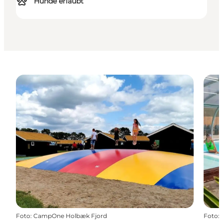
Hunde erlaubt
Foto
:
CampOne Holbæk Fjord
Foto
: