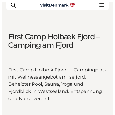
First Camp Holbæk Fjord –
Inspiration
Camping am Fjord
Regionen
Erlebnisse
Unterkünfte
First Camp Holbæk Fjord — Campingplatz
Reiseplanung
mit Wellnessangebot am Isefjord.
Beheizter Pool, Sauna, Yoga und
Fjordblick in Westseeland. Entspannung
und Natur vereint.