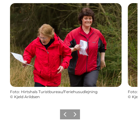
Foto
:
Hirtshals Turistbureau/Feriehusudlejning
Foto
:
©
Kjeld Arildsen
©
Kjel
Zurück
Weiter