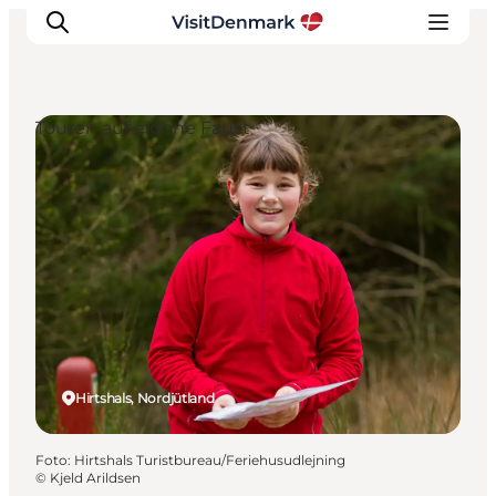
Touren auf eigene Faust
Inspiration
Regionen
Erlebnisse
Unterkünfte
Reiseplanung
Hirtshals, Nordjütland
Foto
:
Hirtshals Turistbureau/Feriehusudlejning
©
Kjeld Arildsen