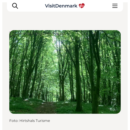
Touren auf eigene Faust
Inspiration
Regionen
Erlebnisse
Unterkünfte
Reiseplanung
Foto
:
Hirtshals Turisme