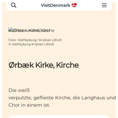
Ørbæk, Fünen und die
Inseln
Kirchen und Klöster
Foto
:
VisitNyborg / Kristian Lilholt
Inspiration
©
VisitNyborg Kristian Lilholt
Regionen
Erlebnisse
Ørbæk Kirke, Kirche
Unterkünfte
Reiseplanung
Die weiß
verputzte, geflieste Kirche, die Langhaus und
Chor in einem ist.