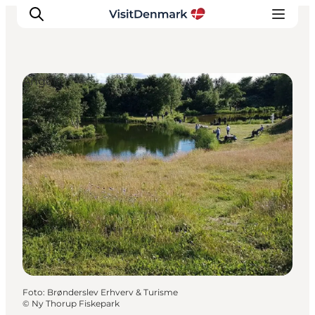
Angeln
Inspiration
Regionen
Erlebnisse
Unterkünfte
Reiseplanung
Foto
:
Brønderslev Erhverv & Turisme
©
Ny Thorup Fiskepark