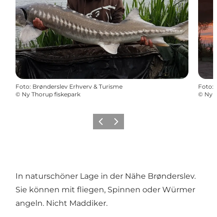
Foto
:
Brønderslev Erhverv & Turisme
Foto
:
©
Ny Thorup fiskepark
©
Ny T
Zurück
Weiter
In naturschöner Lage in der Nähe Brønderslev.
Sie können mit fliegen, Spinnen oder Würmer
angeln. Nicht Maddiker.