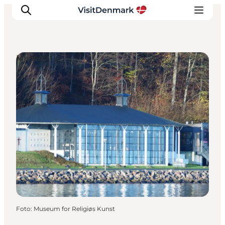
Museen
Inspiration
Regionen
Erlebnisse
Unterkünfte
Reiseplanung
Foto
:
Museum for Religiøs Kunst