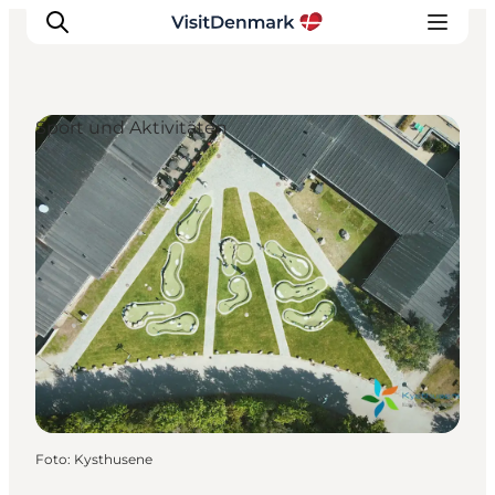
Sport und Aktivitäten
Inspiration
Regionen
Erlebnisse
Unterkünfte
Reiseplanung
Foto
:
Kysthusene