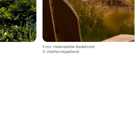
Foto
:
Helenekilde Badehotel
©
VisitNordsjælland