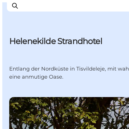
Helenekilde Strandhotel
Inspiration
Regionen
Erlebnisse
Entlang der Nordküste in Tisvildeleje, mit wa
Unterkünfte
eine anmutige Oase.
Reiseplanung
Hotels