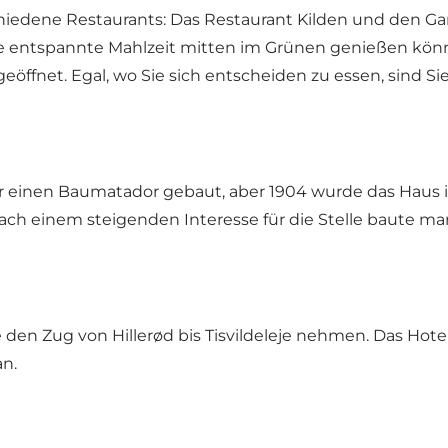
hiedene Restaurants: Das Restaurant Kilden und den Gar
ine entspannte Mahlzeit mitten im Grünen genießen könn
le geöffnet. Egal, wo Sie sich entscheiden zu essen, s
für einen Baumatador gebaut, aber 1904 wurde das Ha
 einem steigenden Interesse für die Stelle baute man
n Zug von Hillerød bis Tisvildeleje nehmen. Das Hotel l
an.