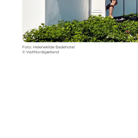
Foto
:
Helenekilde Badehotel
©
VisitNordsjælland