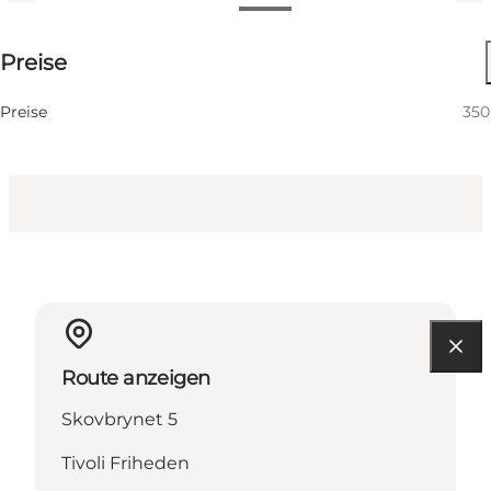
350 DKK
Preise
Website besuchen
Preise
35
Route anzeigen
Skovbrynet 5
Tivoli Friheden