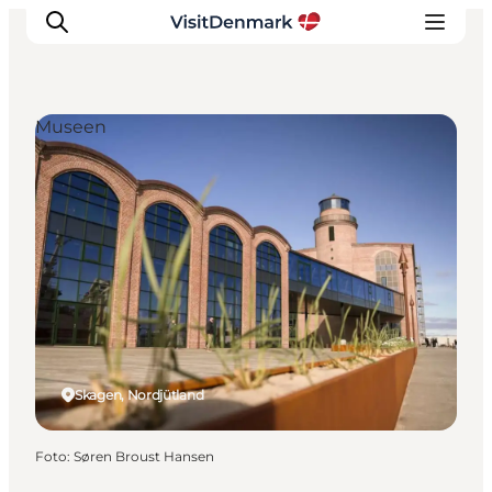
Museen
Inspiration
Regionen
Erlebnisse
Unterkünfte
Reiseplanung
Skagen, Nordjütland
Foto
:
Søren Broust Hansen