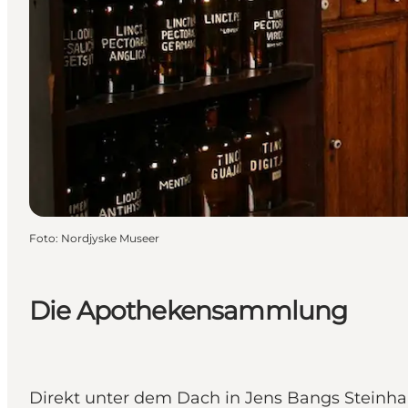
Foto
:
Nordjyske Museer
Die Apothekensammlung
Direkt unter dem Dach in Jens Bangs Steinha