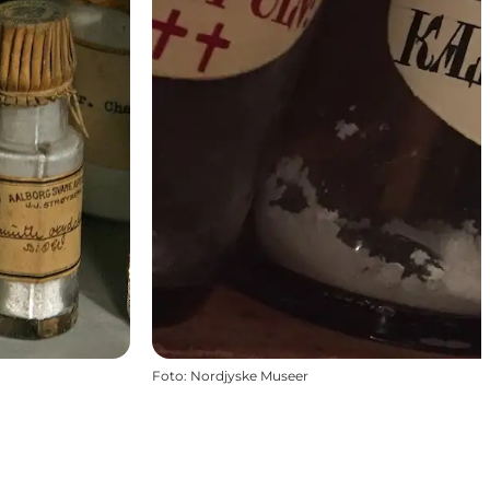
Foto
:
Nordjyske Museer