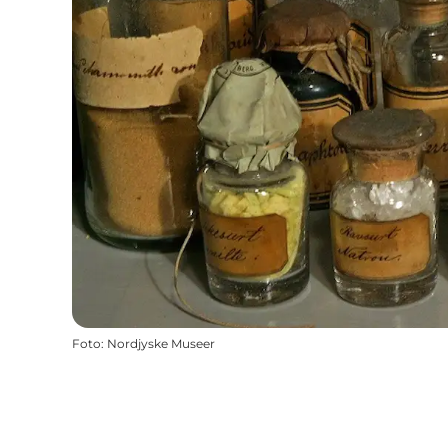
Foto
:
Nordjyske Museer