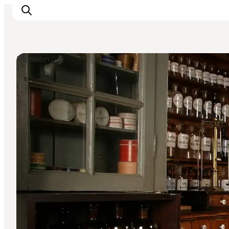
Museen
Inspiration
Regionen
Erlebnisse
Unterkünfte
Reiseplanung