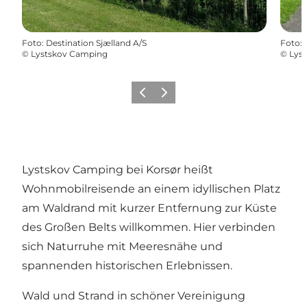
Foto
:
Destination Sjælland A/S
Foto
:
©
Lystskov Camping
©
Lys
Zurück
Weiter
Lystskov Camping
bei Korsør heißt
Wohnmobilreisende an einem idyllischen Platz
am Waldrand mit kurzer Entfernung zur Küste
des Großen Belts willkommen. Hier verbinden
sich Naturruhe mit Meeresnähe und
spannenden historischen Erlebnissen.
Wald und Strand in schöner Vereinigung