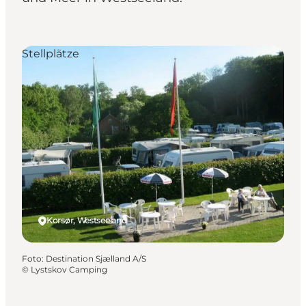
Stellplätze
Korsør, Westseeland
Foto
:
Destination Sjælland A/S
©
Lystskov Camping