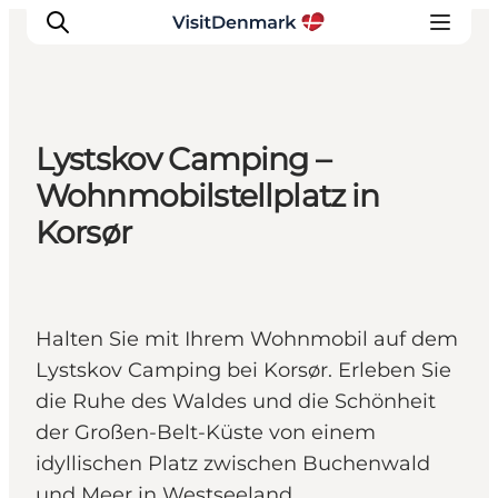
Lystskov Camping –
Inspiration
Wohnmobilstellplatz in
Regionen
Korsør
Erlebnisse
Unterkünfte
Reiseplanung
Halten Sie mit Ihrem Wohnmobil auf dem
Lystskov Camping bei Korsør. Erleben Sie
die Ruhe des Waldes und die Schönheit
der Großen-Belt-Küste von einem
idyllischen Platz zwischen Buchenwald
und Meer in Westseeland.