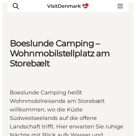
Boeslunde Camping –
Inspiration
Wohnmobilstellplatz am
Regionen
Storebælt
Erlebnisse
Unterkünfte
Reiseplanung
Boeslunde Camping heißt
Wohnmobilreisende am Storebælt
willkommen, wo die Küste
Südwestseelands auf die offene
Landschaft trifft. Hier erwarten Sie ruhige
Nächte mit Blick aufs Wasser und