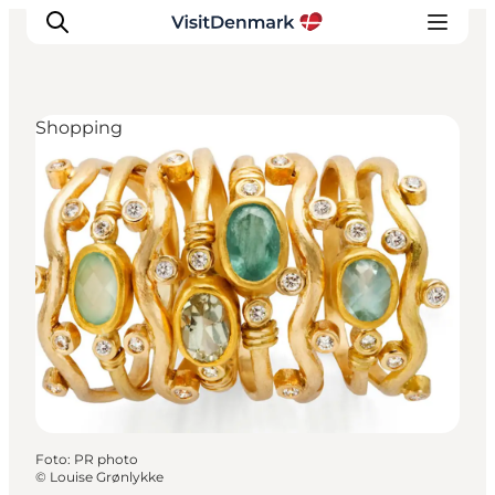
Shopping
Inspiration
Regionen
Erlebnisse
Unterkünfte
Reiseplanung
Foto
:
PR photo
©
Louise Grønlykke