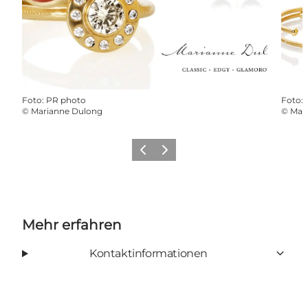
Foto
:
PR photo
Foto
:
©
Marianne Dulong
©
Mar
Zurück
Weiter
Mehr erfahren
Kontaktinformationen