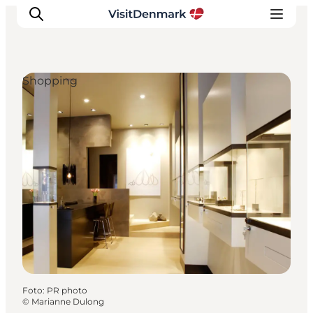
Shopping
Inspiration
Regionen
Erlebnisse
Unterkünfte
Reiseplanung
Foto
:
PR photo
©
Marianne Dulong