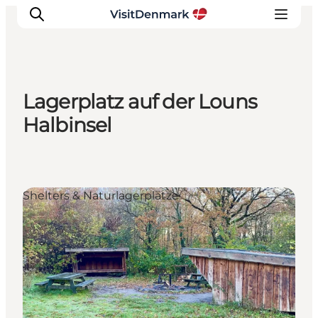
Lagerplatz auf der Louns
Inspiration
Halbinsel
Regionen
Erlebnisse
Unterkünfte
Shelters & Naturlagerplätze
Reiseplanung