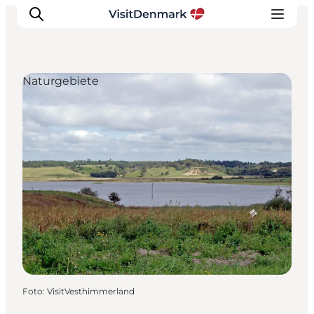
Naturgebiete
Inspiration
Regionen
Erlebnisse
Unterkünfte
Reiseplanung
Foto
:
VisitVesthimmerland