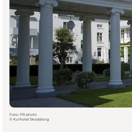
Foto
:
PR photo
©
Kurhotel Skodsborg