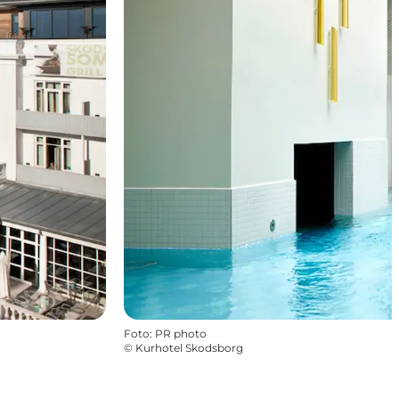
Foto
:
PR photo
©
Kurhotel Skodsborg