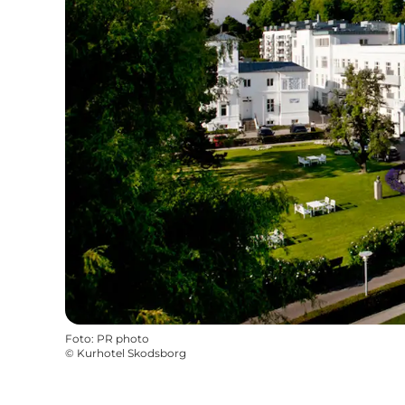
Foto
:
PR photo
©
Kurhotel Skodsborg