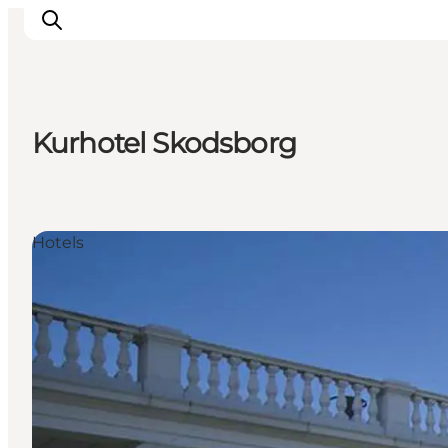
Kurhotel Skodsborg
Inspiration
Regionen
Erlebnisse
Hotels
Unterkünfte
Reiseplanung