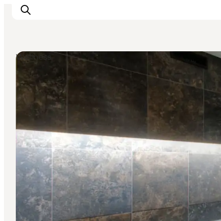
Wellness
Inspiration
Regionen
Erlebnisse
Unterkünfte
Reiseplanung