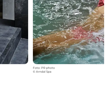
Foto
:
PR photo
©
Arndal Spa