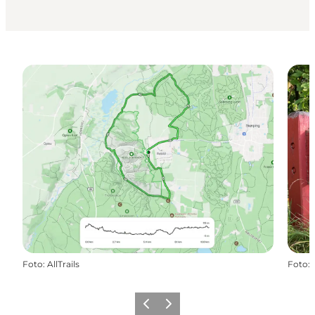
Foto
:
AllTrails
Foto
:
Zurück
Weiter