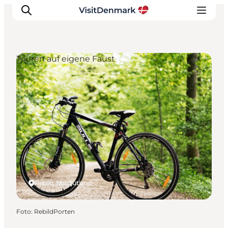
Touren auf eigene Faust
Inspiration
Regionen
Erlebnisse
Unterkünfte
Reiseplanung
Rebild, Nordjütland
Foto
:
RebildPorten