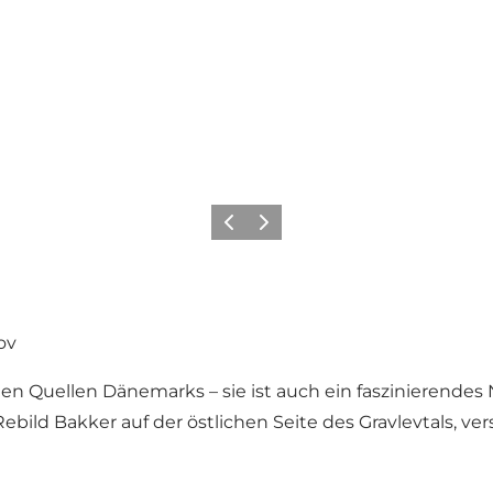
Zurück
Weiter
ov
sten Quellen Dänemarks – sie ist auch ein faszinierend
ebild Bakker auf der östlichen Seite des Gravlevtals, v