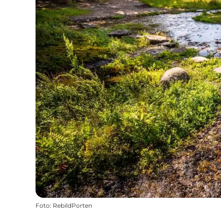
Foto
:
RebildPorten