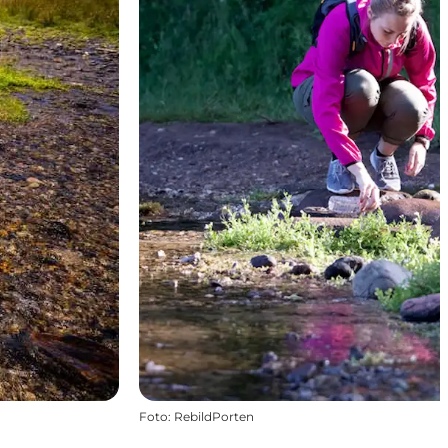
Foto
:
RebildPorten