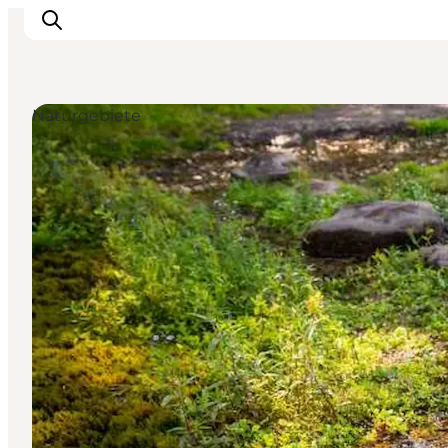
Naturgebiete
Inspiration
Regionen
Erlebnisse
Unterkünfte
Reiseplanung