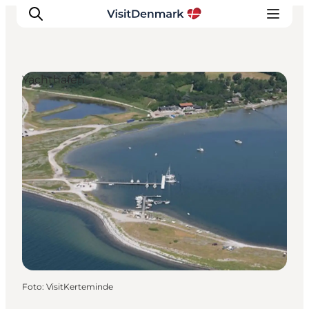
Yachthafen
Inspiration
Regionen
Erlebnisse
Unterkünfte
Reiseplanung
Foto
:
VisitKerteminde